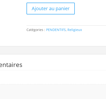
quantité
Ajouter au panier
de
Pendentif
Ange,
plaque
Catégories :
PENDENTIFS
,
Religieux
losange
or
jaune
750/000
entaires