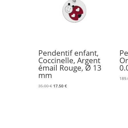
Pendentif enfant,
Pe
Coccinelle, Argent
Or
émail Rouge, Ø 13
0.
mm
189
Le
Le
35.00
€
17.50
€
prix
prix
initial
actuel
était :
est :
35.00 €.
17.50 €.