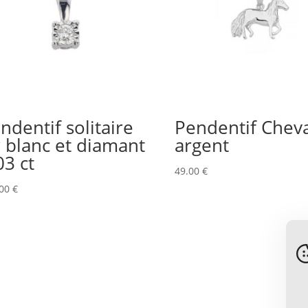
ndentif solitaire
Pendentif Cheva
 blanc et diamant
argent
03 ct
49.00
€
.00
€