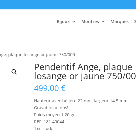
Recherche
de
produits
Bijoux
Montres
Marques
nge, plaque losange or jaune 750/000
Pendentif Ange, plaque
losange or jaune 750/0
499.00
€
Hauteur avec bélière 22 mm, largeur 14.5 mm
Gravable au dos!
Poids moyen 1.20 gr
REF: 181 40044
1 en stock