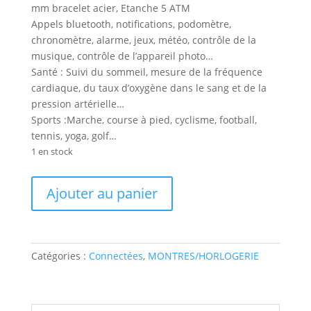
mm bracelet acier, Etanche 5 ATM
Appels bluetooth, notifications, podomètre,
chronomètre, alarme, jeux, météo, contrôle de la
musique, contrôle de l’appareil photo…
Santé : Suivi du sommeil, mesure de la fréquence
cardiaque, du taux d’oxygène dans le sang et de la
pression artérielle…
Sports :Marche, course à pied, cyclisme, football,
tennis, yoga, golf…
1 en stock
quantité
Ajouter au panier
de
ICE
smart
TKS
Catégories :
Connectées
,
MONTRES/HORLOGERIE
2.0
rectangulaire
dorée