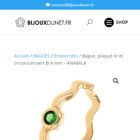
contact@bijouxdunet.fr
Recherche
de
produits
Accueil
/
BAGUES
/
Empierrées
/ Bague, plaqué or et
zirconium vert Ø 4 mm – ANAMILA