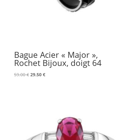
Bague Acier « Major »,
Rochet Bijoux, doigt 64
Le
Le
59.00
€
29.50
€
prix
prix
initial
actuel
était :
est :
59.00 €.
29.50 €.