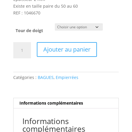
Existe en taille paire du 50 au 60
REF : 1046670
Tour de doigt
quantité
Ajouter au panier
de
Bague,
plaqué
or
Catégories :
BAGUES
,
Empierrées
et
zirconium
vert
Ø
Informations complémentaires
4
mm
Informations
-
complémentaires
ANAMILA