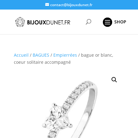
contact@bijouxdunet.fr
Recherche
de
produits
Accueil
/
BAGUES
/
Empierrées
/ bague or blanc,
coeur solitaire accompagné