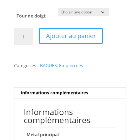
Tour de doigt
quantité
Ajouter au panier
de
bague
or
blanc,
Catégories :
BAGUES
,
Empierrées
coeur
solitaire
accompagné
Informations complémentaires
Informations
complémentaires
Métal principal