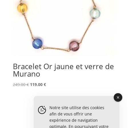
Bracelet Or jaune et verre de
Murano
Le
Le
249.00
€
119.00
€
prix
prix
initial
actuel
était :
est :
Notre site utilise des cookies
249.00 €.
119.00 €.
afin de vous offrir une
expérience de navigation
optimale. En poursuivant votre