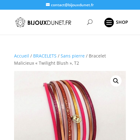
contact@bijouxdunet.fr
Recherche
de
produits
Accueil
/
BRACELETS
/
Sans pierre
/ Bracelet
Malicieux « Twilight Blush », T2