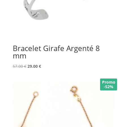
Bracelet Girafe Argenté 8
mm
Le
Le
57.00
€
29.00
€
prix
prix
initial
actuel
Promo
était :
est :
-52%
57.00 €.
29.00 €.