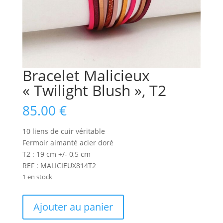
Bracelet Malicieux
« Twilight Blush », T2
85.00
€
10 liens de cuir véritable
Fermoir aimanté acier doré
T2 : 19 cm +/- 0,5 cm
REF : MALICIEUX814T2
1 en stock
quantité
Ajouter au panier
de
Bracelet